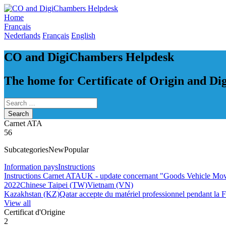
Skip
to
Home
content
Français
Nederlands
Français
English
CO and DigiChambers Helpdesk
The home for Certificate of Origin and D
Carnet ATA
56
Subcategories
New
Popular
Information pays
Instructions
Instructions Carnet ATA
UK - update concernant "Goods Vehicle M
2022
Chinese Taipei (TW)
Vietnam (VN)
Kazakhstan (KZ)
Qatar accepte du matériel professionnel pendant l
View all
Certificat d'Origine
2