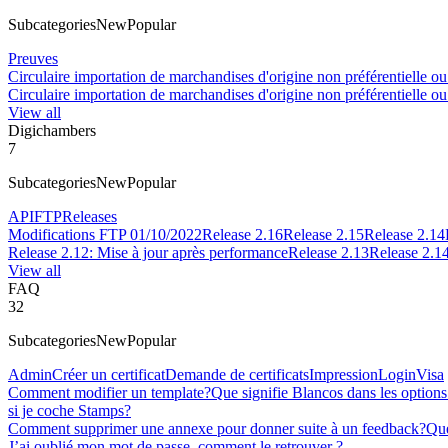
Subcategories
New
Popular
Preuves
Circulaire importation de marchandises d'origine non préférentielle 
Circulaire importation de marchandises d'origine non préférentielle 
View all
Digichambers
7
Subcategories
New
Popular
API
FTP
Releases
Modifications FTP 01/10/2022
Release 2.16
Release 2.15
Release 2.14
Release 2.12: Mise à jour après performance
Release 2.13
Release 2.1
View all
FAQ
32
Subcategories
New
Popular
Admin
Créer un certificat
Demande de certificats
Impression
Login
Visa
Comment modifier un template?
Que signifie Blancos dans les option
si je coche Stamps?
Comment supprimer une annexe pour donner suite à un feedback?
Que
J’ai oublié mon mot de passe, comment le retrouver ?