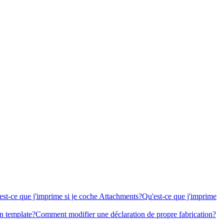
est-ce que j'imprime si je coche Attachments?
Qu'est-ce que j'imprime
 template?
Comment modifier une déclaration de propre fabrication?