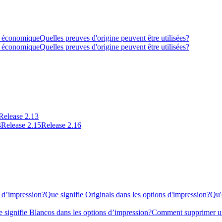
ou économique
Quelles preuves d'origine peuvent être utilisées?
ou économique
Quelles preuves d'origine peuvent être utilisées?
Release 2.13
4
Release 2.15
Release 2.16
s d’impression?
Que signifie Originals dans les options d'impression?
Qu'
 signifie Blancos dans les options d’impression?
Comment supprimer un