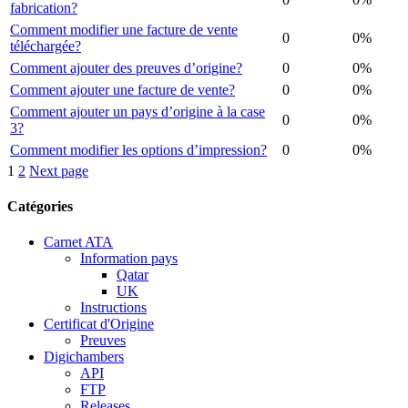
fabrication?
Comment modifier une facture de vente
0
0%
téléchargée?
Comment ajouter des preuves d’origine?
0
0%
Comment ajouter une facture de vente?
0
0%
Comment ajouter un pays d’origine à la case
0
0%
3?
Comment modifier les options d’impression?
0
0%
Posts
1
2
Next page
navigation
Catégories
Carnet ATA
Information pays
Qatar
UK
Instructions
Certificat d'Origine
Preuves
Digichambers
API
FTP
Releases