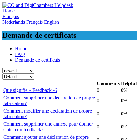
Skip
to
Home
content
Français
Nederlands
Français
English
Demande de certificats
Home
FAQ
Demande de certificats
Comments
Helpful
Que signifie « Feedback »?
0
0%
Comment supprimer une déclaration de propre
0
0%
fabrication?
Comment modifier une déclaration de propre
0
0%
fabrication?
Comment supprimer une annexe pour donner
0
0%
suite à un feedback?
Comment ajouter une déclaration de propre
0
0%