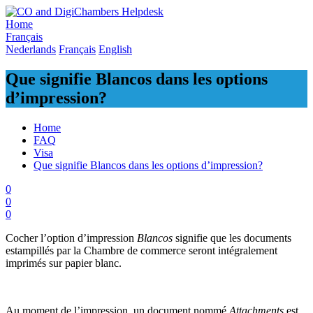
Skip
to
Home
content
Français
Nederlands
Français
English
Que signifie Blancos dans les options
d’impression?
Home
FAQ
Visa
Que signifie Blancos dans les options d’impression?
0
0
0
Cocher l’option d’impression
Blancos
signifie que les documents
estampillés par la Chambre de commerce seront intégralement
imprimés sur papier blanc.
Au moment de l’impression, un document nommé
Attachments
est