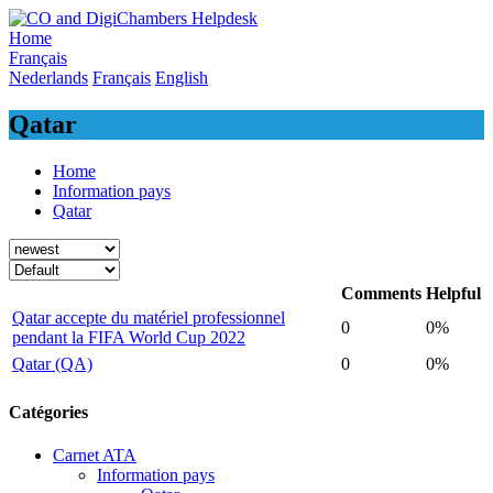
Skip
to
Home
content
Français
Nederlands
Français
English
Qatar
Home
Information pays
Qatar
Comments
Helpful
Qatar accepte du matériel professionnel
0
0%
pendant la FIFA World Cup 2022
Qatar (QA)
0
0%
Catégories
Carnet ATA
Information pays