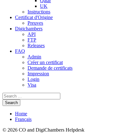
Qatar
UK
Instructions
Certificat d'Origine
Preuves
Digichambers
API
FTP
Releases
FAQ
Admin
Créer un certificat
Demande de certificats
Impression
Login
Visa
Home
Français
© 2026 CO and DigiChambers Helpdesk