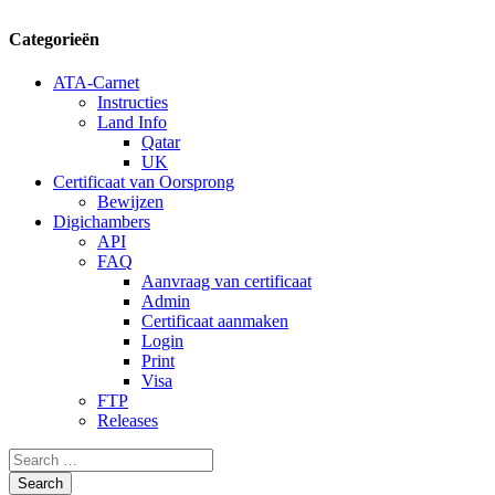
Categorieën
ATA-Carnet
Instructies
Land Info
Qatar
UK
Certificaat van Oorsprong
Bewijzen
Digichambers
API
FAQ
Aanvraag van certificaat
Admin
Certificaat aanmaken
Login
Print
Visa
FTP
Releases