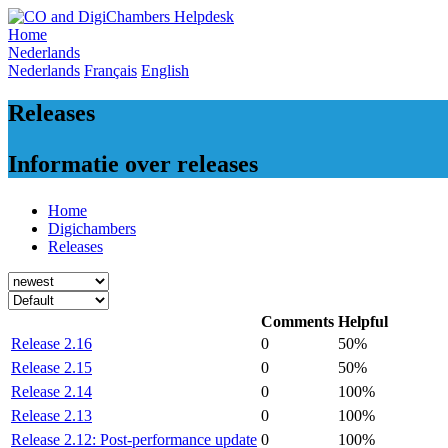
Skip
to
Home
content
Nederlands
Nederlands
Français
English
Releases
Informatie over releases
Home
Digichambers
Releases
Comments
Helpful
Release 2.16
0
50%
Release 2.15
0
50%
Release 2.14
0
100%
Release 2.13
0
100%
Release 2.12: Post-performance update
0
100%